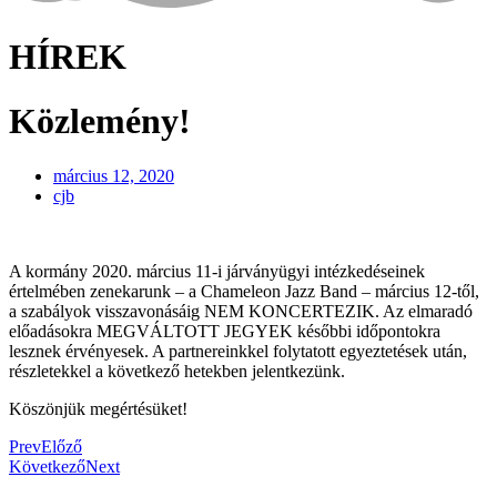
HÍREK
Közlemény!
március 12, 2020
cjb
A kormány 2020. március 11-i járványügyi intézkedéseinek
értelmében zenekarunk – a Chameleon Jazz Band – március 12-től,
a szabályok visszavonásáig NEM KONCERTEZIK. Az elmaradó
előadásokra MEGVÁLTOTT JEGYEK későbbi időpontokra
lesznek érvényesek. A partnereinkkel folytatott egyeztetések után,
részletekkel a következő hetekben jelentkezünk.
Köszönjük megértésüket!
Prev
Előző
Következő
Next