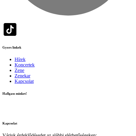
Gyors linkek
Hírek
Koncertek
Zene
Zenekar
Kapcsolat
Hallgass minket!
Kapcsolat
Várjuk érdeklődésedet az alábbi elérhetőségeken: